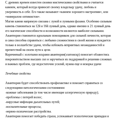
С древних времен известен своими мистическими свойствами и считается
камнем, который всегда приносит своему владельцу удачу, любовь и
уверенность в себе. Его также называют «камнем хорошего настроения», или
«минералом оптимистов».
Магия камня напрямую связана с луной и лунными фазами. Особенно сильным
камень становиться на 12й и 16й лунный день, однако именно в 21 лунный день
его магические способности и возможности являются наиболее сильными.
Авантюрин становится идеальным помощником для сильной личности, которая
и сама способна справиться с любыми сложностями в своей жизни и нуждается
только в волшебстве удачи, чтобы избежать неприятных неожиданностей и
препятствий на своем пути к цели.
Коричневый с золотыми искрами авантюрин(златоискр) помогает обзавестись
покровительством высших сил и заручиться их поддержкой в решении сложных
и важных проблем, где недостаточно усилий, нужна еще и искорка удачи
Лечебные свойства
Авантюрин будет способствовать профилактике и поможет справиться со
следующими патологическими состояниями:
-кожные заболевания (в том числе имеющие аллергическую природу);
-проблемы с потерей волос;
-вирусные инфекции дыхательных путей;
-воспалительные процессы;
-нервно-психические расстройства.
Авантюрин помогает победить страхи, успокаивает психотические припадки и