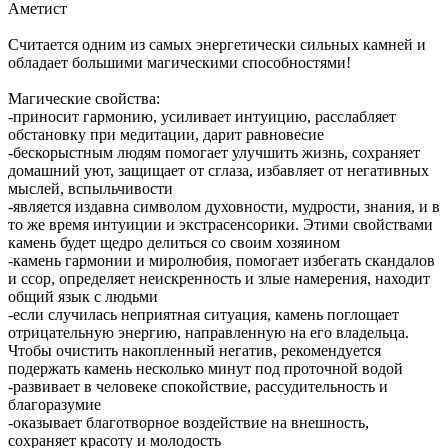
Аметист
Считается одним из самых энергетически сильных камней и
обладает большими магическими способностями!
Магические свойства:
-приносит гармонию, усиливает интуицию, расслабляет
обстановку при медитации, дарит равновесие
-бескорыстным людям помогает улучшить жизнь, сохраняет
домашний уют, защищает от сглаза, избавляет от негативных
мыслей, вспыльчивости
-является издавна символом духовности, мудрости, знания, и в
то же время интуиции и экстрасенсорики. Этими свойствами
камень будет щедро делиться со своим хозяином
-камень гармонии и миролюбия, помогает избегать скандалов
и ссор, определяет неискренность и злые намерения, находит
общий язык с людьми
-если случилась неприятная ситуация, камень поглощает
отрицательную энергию, направленную на его владельца.
Чтобы очистить накопленный негатив, рекомендуется
подержать камень несколько минут под проточной водой
-развивает в человеке спокойствие, рассудительность и
благоразумие
-оказывает благотворное воздействие на внешность,
сохраняет красоту и молодость