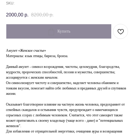
SKU:
2000,00
р.
8200,00
р.
Купить
Амулет «Женское счастье»
Материалы: язык птицы, бирюза, бронза.
Данный амулет - символ возрождения, чистоты, целомудрия, благородства,
мудрости, пророческих способностей, поэзии и мужества, совершенства;
ассоциируется с женским началом.
Он символизирует чистоту и совершенство, наделяет человека обаянием и
тонким вкусом, помогает найти себе любимых и преданных друзей и спутников
жизни.
Оказывает благотворное влияние на частную жизнь человека, предохраняет от
семейных скандалов и остывания чувств, предупреждает о намечающихся
серьезных ссорах с любимым человеком. Считается, что этот самоцвет также
может притягивать к своему владельцу (чаще всего - даме) и "потенциальных
женихов".
Для избавления от отрицательной энергетики, очищения ауры и возвращения