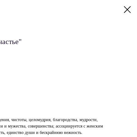
частье"
ния, чистоты, целомудрия, благородства, мудрости,
ии и мужества, совершенства; ассоциируется с женским
сть, единство души и бескрайнюю нежность.