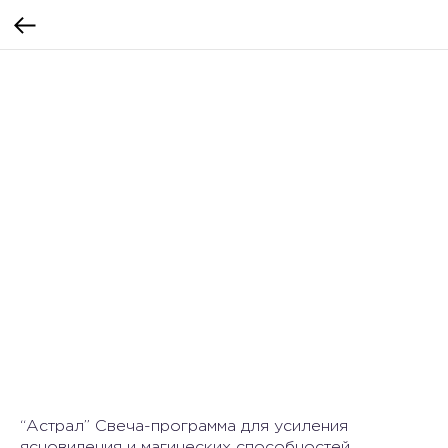
“Астрал” Свеча-программа для усиления
ясновидения и магических способностей