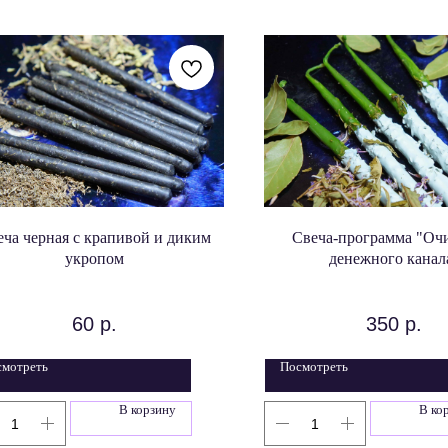
еча черная с крапивой и диким
Свеча-программа "Оч
укропом
денежного канал
60
р.
350
р.
смотреть
Посмотреть
В корзину
В ко