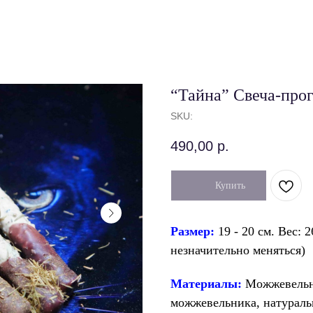
“Тайна” Свеча-про
SKU:
490,00
р.
Купить
Размер:
19 - 20 см. Вес: 2
незначительно меняться)
Материалы:
Можжевельни
можжевельника, натураль