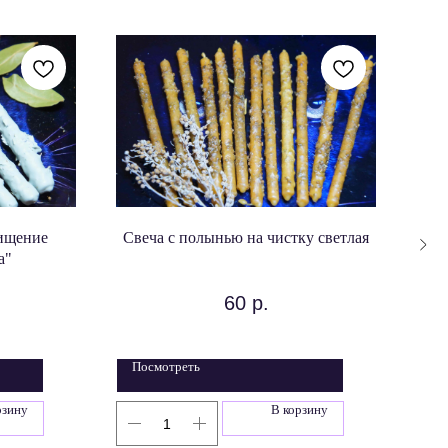
ищение
Свеча с полынью на чистку светлая
Све
а"
60
р.
Посмотреть
По
рзину
В корзину