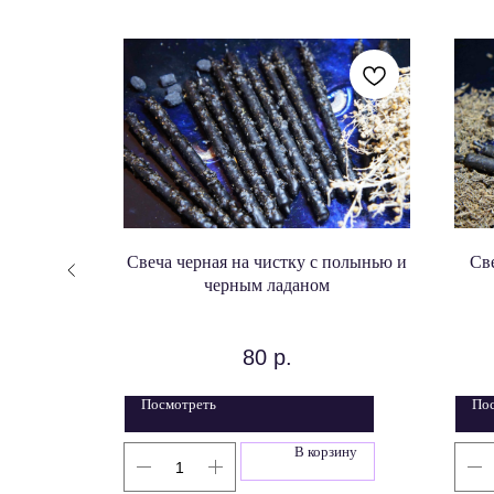
 очищение
Свеча черная на чистку с полынью и
Св
черным ладаном
!!!
80
р.
Посмотреть
По
зину
В корзину